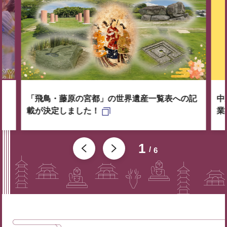
「飛鳥・藤原の宮都」の世界遺産一覧表への記
中
載が決定しました！
業
1
6