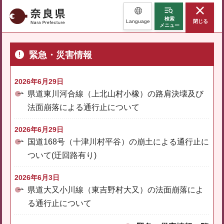
奈良県
検索
Language
閉じる
メニュー
緊急・災害情報
2026年6月29日
県道東川河合線（上北山村小橡）の路肩決壊及び
法面崩落による通行止について
2026年6月29日
国道168号（十津川村平谷）の崩土による通行止に
ついて(迂回路有り)
2026年6月3日
県道大又小川線（東吉野村大又）の法面崩落によ
る通行止について