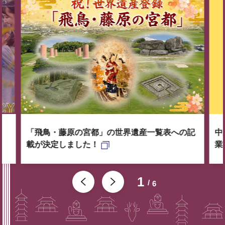
「飛鳥・藤原の宮都」の世界遺産一覧表への記
中
載が決定しました！
業
1
6