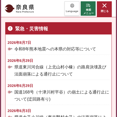
奈良県
検索
Language
閉じる
メニュー
緊急・災害情報
2026年8月7日
令和8年熊本地震への本県の対応等について
2026年6月29日
県道東川河合線（上北山村小橡）の路肩決壊及び
法面崩落による通行止について
2026年6月29日
国道168号（十津川村平谷）の崩土による通行止に
ついて(迂回路有り)
2026年6月3日