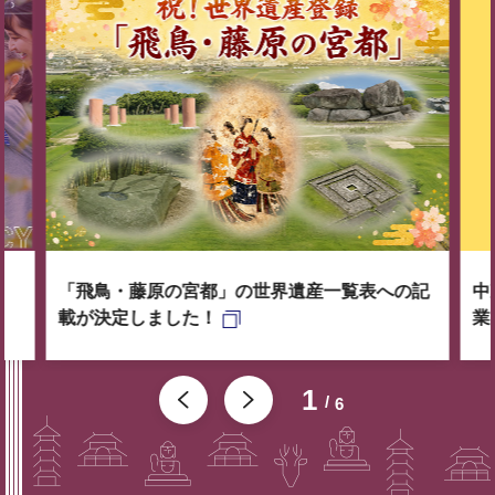
「飛鳥・藤原の宮都」の世界遺産一覧表への記
中
載が決定しました！
業
1
6