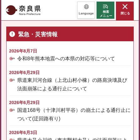
奈良県
検索
Language
閉じる
メニュー
緊急・災害情報
2026年8月7日
令和8年熊本地震への本県の対応等について
2026年6月29日
県道東川河合線（上北山村小橡）の路肩決壊及び
法面崩落による通行止について
2026年6月29日
国道168号（十津川村平谷）の崩土による通行止に
ついて(迂回路有り)
2026年6月3日