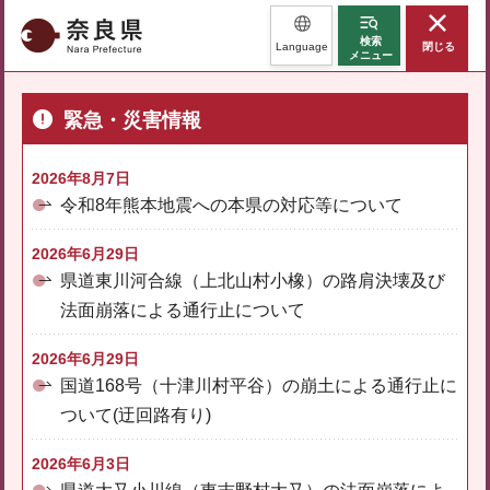
奈良県
検索
Language
閉じる
メニュー
緊急・災害情報
2026年8月7日
令和8年熊本地震への本県の対応等について
2026年6月29日
県道東川河合線（上北山村小橡）の路肩決壊及び
法面崩落による通行止について
2026年6月29日
国道168号（十津川村平谷）の崩土による通行止に
ついて(迂回路有り)
2026年6月3日