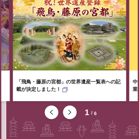
「飛鳥・藤原の宮都」の世界遺産一覧表への記
中
載が決定しました！
業
1
6