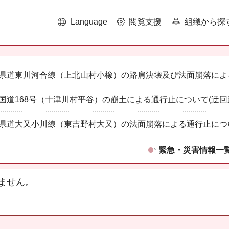
Language
閲覧支援
組織から探
県道東川河合線（上北山村小橡）の路肩決壊及び法面崩落によ
国道168号（十津川村平谷）の崩土による通行止について(迂回
県道大又小川線（東吉野村大又）の法面崩落による通行止につ
緊急・災害情報一
ません。