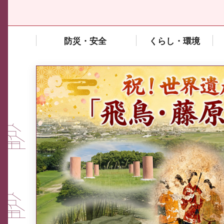
防災・安全
くらし・環境
中東情勢や原油価格上昇の影響
を受ける中小企業向け相談窓口
について
ふるさと納税なら、奈良