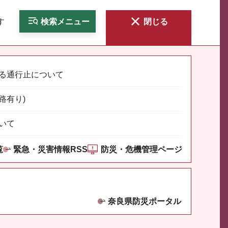
す
検索
メニュー
閉じる
る通行止について
路有り)
いて
覧
緊急・災害情報RSS
防災・危機管理ページ
奈良県防災ポータル