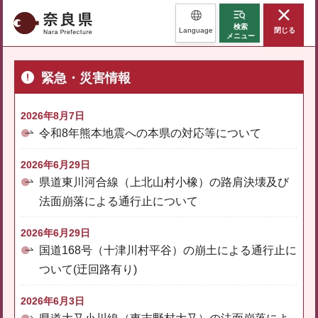
奈良県
検索
Language
閉じる
メニュー
緊急・災害情報
2026年8月7日
令和8年熊本地震への本県の対応等について
2026年6月29日
県道東川河合線（上北山村小橡）の路肩決壊及び
法面崩落による通行止について
2026年6月29日
国道168号（十津川村平谷）の崩土による通行止に
ついて(迂回路有り)
2026年6月3日