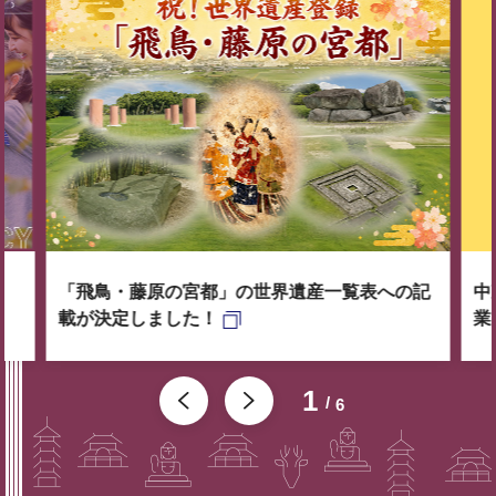
「飛鳥・藤原の宮都」の世界遺産一覧表への記
中
載が決定しました！
業
1
6