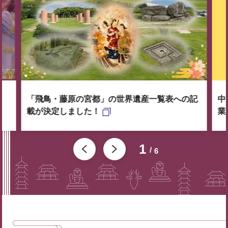
「飛鳥・藤原の宮都」の世界遺産一覧表への記
中
載が決定しました！
業
1
6