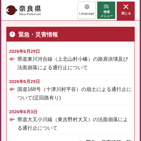
奈良県
検索
Language
閉じる
メニュー
緊急・災害情報
2026年6月29日
県道東川河合線（上北山村小橡）の路肩決壊及び
法面崩落による通行止について
2026年6月29日
国道168号（十津川村平谷）の崩土による通行止に
ついて(迂回路有り)
2026年6月3日
県道大又小川線（東吉野村大又）の法面崩落によ
る通行止について