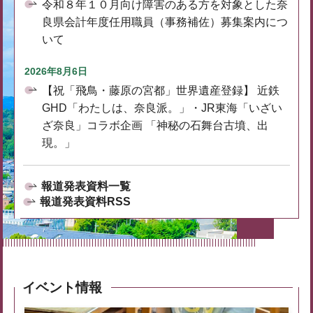
令和８年１０月向け障害のある方を対象とした奈
良県会計年度任用職員（事務補佐）募集案内につ
いて
2026年8月6日
【祝「飛鳥・藤原の宮都」世界遺産登録】 近鉄
GHD「わたしは、奈良派。」・JR東海「いざい
ざ奈良」コラボ企画 「神秘の石舞台古墳、出
現。」
報道発表資料一覧
報道発表資料RSS
イベント情報