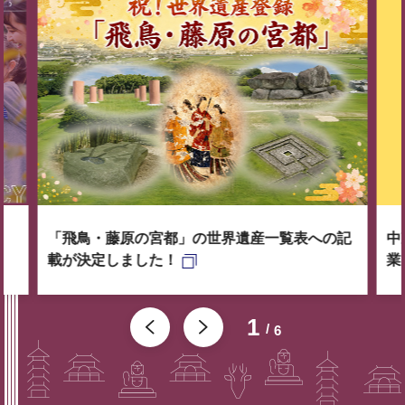
「飛鳥・藤原の宮都」の世界遺産一覧表への記
中
載が決定しました！
業
1
6