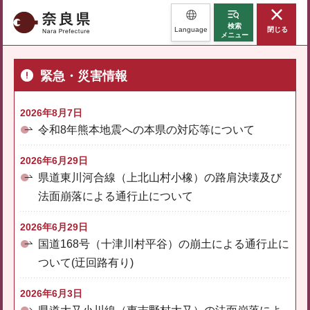
奈良県
検索
Language
閉じる
メニュー
緊急・災害情報
2026年8月7日
令和8年熊本地震への本県の対応等について
2026年6月29日
県道東川河合線（上北山村小橡）の路肩決壊及び
法面崩落による通行止について
2026年6月29日
国道168号（十津川村平谷）の崩土による通行止に
ついて(迂回路有り)
2026年6月3日