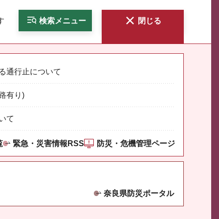
す
検索
メニュー
閉じる
る通行止について
路有り)
いて
覧
緊急・災害情報RSS
防災・危機管理ページ
奈良県防災ポータル