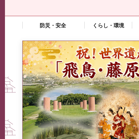
防災・安全
くらし・環境
中東情勢や原油価格上昇の影響
を受ける中小企業向け相談窓口
について
ふるさと納税なら、奈良