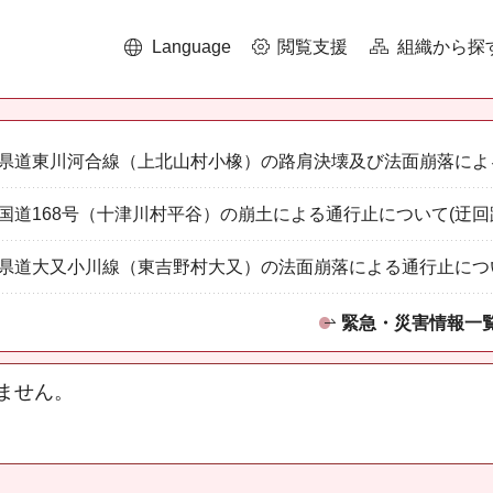
Language
閲覧支援
組織から探
県道東川河合線（上北山村小橡）の路肩決壊及び法面崩落によ
国道168号（十津川村平谷）の崩土による通行止について(迂回
県道大又小川線（東吉野村大又）の法面崩落による通行止につ
緊急・災害情報一
ません。