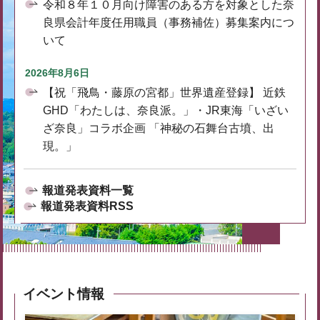
令和８年１０月向け障害のある方を対象とした奈
良県会計年度任用職員（事務補佐）募集案内につ
いて
2026年8月6日
【祝「飛鳥・藤原の宮都」世界遺産登録】 近鉄
GHD「わたしは、奈良派。」・JR東海「いざい
ざ奈良」コラボ企画 「神秘の石舞台古墳、出
現。」
報道発表資料一覧
報道発表資料RSS
イベント情報