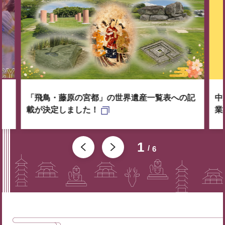
「飛鳥・藤原の宮都」の世界遺産一覧表への記
中
載が決定しました！
業
1
6