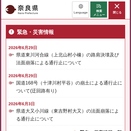
奈良県
検索
Language
閉じる
メニュー
緊急・災害情報
2026年6月29日
県道東川河合線（上北山村小橡）の路肩決壊及び
法面崩落による通行止について
2026年6月29日
国道168号（十津川村平谷）の崩土による通行止に
ついて(迂回路有り)
2026年6月3日
県道大又小川線（東吉野村大又）の法面崩落によ
る通行止について