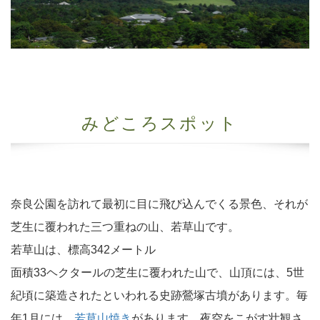
みどころスポット
奈良公園を訪れて最初に目に飛び込んでくる景色、それが
芝生に覆われた三つ重ねの山、若草山です。
若草山は、標高342メートル
面積33ヘクタールの芝生に覆われた山で、山頂には、5世
紀頃に築造されたといわれる史跡鶯塚古墳があります。毎
年1月には、
若草山焼き
があります。夜空をこがす壮観さ