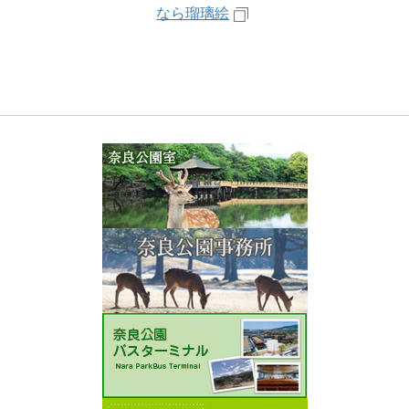
なら瑠璃絵