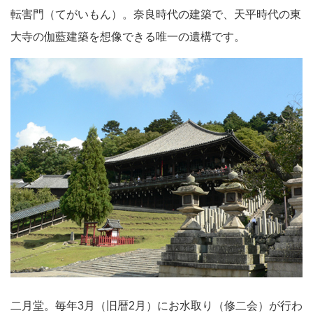
転害門（てがいもん）。奈良時代の建築で、天平時代の東
大寺の伽藍建築を想像できる唯一の遺構です。
二月堂。毎年3月（旧暦2月）にお水取り（修二会）が行わ