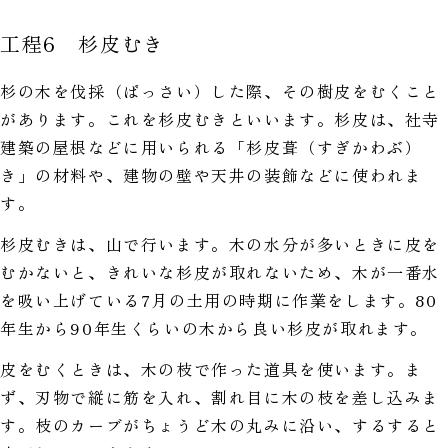
工程6 杉皮むき
杉の木を伐採（ばっさい）した際、その樹皮をむくこと
があります。これを杉皮むきといいます。杉皮は、社寺
建築の屋根などに用いられる「杉皮葺（すぎかわぶ）
き」の材料や、建物の壁や天井の装飾などに使われま
す。
杉皮むきは、山で行います。木の水分が多いときに皮を
むかないと、きれいな杉皮が取れないため、木が一番水
を吸い上げている7月の土用の時期に作業をします。80
年生から90年生くらいの木から良い杉皮が取れます。
皮をむくときは、木の枝で作った道具を使います。ま
ず、刃物で縦に筋を入れ、割れ目に木の枝を差し込みま
す。枝のカーブがちょうど木の丸みに沿い、するすると