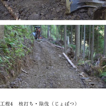
工程4 枝打ち・除伐（じょばつ）