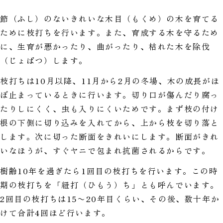
節（ふし）のないきれいな木目（もくめ）の木を育てる
ために枝打ちを行います。また、育成する木を守るため
に、生育が悪かったり、曲がったり、枯れた木を除伐
（じょばつ）します。
枝打ちは10月以降、11月から2月の冬場、木の成長がほ
ぼ止まっているときに行います。切り口が傷んだり腐っ
たりしにくく、虫も入りにくいためです。まず枝の付け
根の下側に切り込みを入れてから、上から枝を切り落と
します。次に切った断面をきれいにします。断面がきれ
いなほうが、すぐヤニで包まれ抗菌されるからです。
樹齢10年を過ぎたら1回目の枝打ちを行います。この時
期の枝打ちを「紐打（ひもう）ち」とも呼んでいます。
2回目の枝打ちは15〜20年目くらい、その後、数十年か
けて合計4回ほど行います。