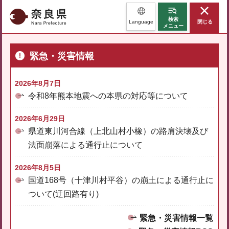
奈良県
検索
Language
閉じる
メニュー
緊急・災害情報
2026年8月7日
令和8年熊本地震への本県の対応等について
2026年6月29日
県道東川河合線（上北山村小橡）の路肩決壊及び
法面崩落による通行止について
2026年8月5日
国道168号（十津川村平谷）の崩土による通行止に
ついて(迂回路有り)
緊急・災害情報一覧