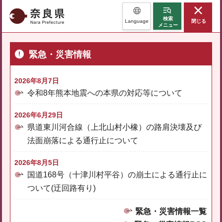
奈良県
検索
Language
閉じる
メニュー
緊急・災害情報
2026年8月7日
令和8年熊本地震への本県の対応等について
2026年6月29日
県道東川河合線（上北山村小橡）の路肩決壊及び
法面崩落による通行止について
2026年8月5日
国道168号（十津川村平谷）の崩土による通行止に
ついて(迂回路有り)
緊急・災害情報一覧