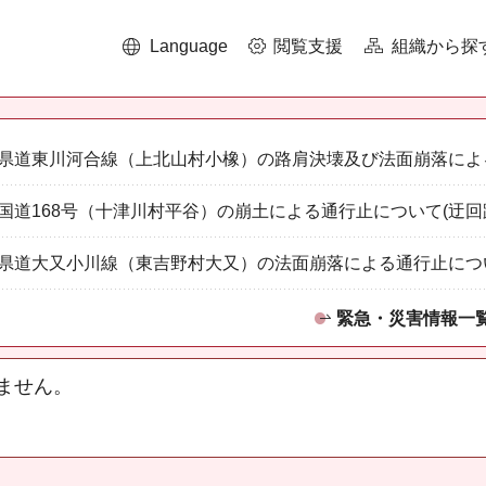
Language
閲覧支援
組織から探
県道東川河合線（上北山村小橡）の路肩決壊及び法面崩落によ
国道168号（十津川村平谷）の崩土による通行止について(迂回
県道大又小川線（東吉野村大又）の法面崩落による通行止につ
緊急・災害情報一
ません。