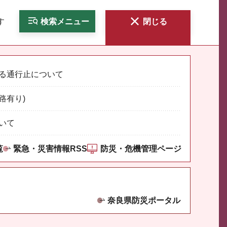
す
検索
メニュー
閉じる
る通行止について
路有り)
いて
覧
緊急・災害情報RSS
防災・危機管理ページ
奈良県防災ポータル