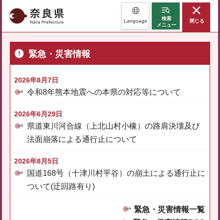
奈良県
検索
Language
閉じる
メニュー
緊急・災害情報
2026年8月7日
令和8年熊本地震への本県の対応等について
2026年6月29日
県道東川河合線（上北山村小橡）の路肩決壊及び
法面崩落による通行止について
2026年8月5日
国道168号（十津川村平谷）の崩土による通行止に
ついて(迂回路有り)
緊急・災害情報一覧