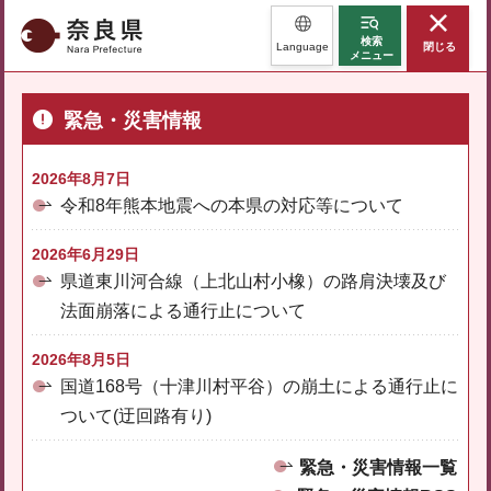
奈良県
検索
Language
閉じる
メニュー
緊急・災害情報
2026年8月7日
令和8年熊本地震への本県の対応等について
2026年6月29日
県道東川河合線（上北山村小橡）の路肩決壊及び
法面崩落による通行止について
2026年8月5日
国道168号（十津川村平谷）の崩土による通行止に
ついて(迂回路有り)
緊急・災害情報一覧