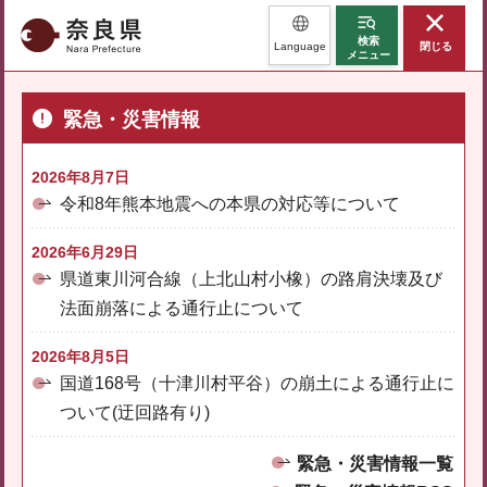
奈良県
検索
Language
閉じる
メニュー
緊急・災害情報
2026年8月7日
令和8年熊本地震への本県の対応等について
2026年6月29日
県道東川河合線（上北山村小橡）の路肩決壊及び
法面崩落による通行止について
2026年8月5日
国道168号（十津川村平谷）の崩土による通行止に
ついて(迂回路有り)
緊急・災害情報一覧