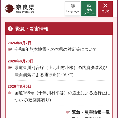
奈良県
検索
Language
閉じる
メニュー
緊急・災害情報
2026年8月7日
令和8年熊本地震への本県の対応等について
2026年6月29日
県道東川河合線（上北山村小橡）の路肩決壊及び
法面崩落による通行止について
2026年8月5日
国道168号（十津川村平谷）の崩土による通行止に
ついて(迂回路有り)
緊急・災害情報一覧