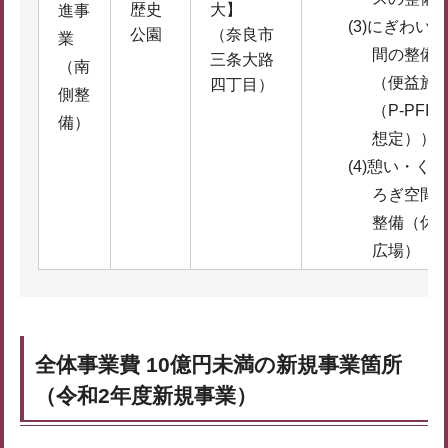
歴史
大】
進事
(3)にぎわい空
公園
（奈良市
業
間の整備
三条大路
（南
（便益施
四丁目）
側整
（P-PFI
備）
想定））
(4)憩い・くつ
ろぎ空間
整備（休
広場）
全体事業費 10億円未満の新規事業箇所
（令和2年度新規事業）