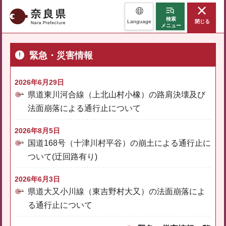
奈良県
検索
Language
閉じる
メニュー
緊急・災害情報
2026年6月29日
県道東川河合線（上北山村小橡）の路肩決壊及び
法面崩落による通行止について
2026年8月5日
国道168号（十津川村平谷）の崩土による通行止に
ついて(迂回路有り)
2026年6月3日
県道大又小川線（東吉野村大又）の法面崩落によ
る通行止について