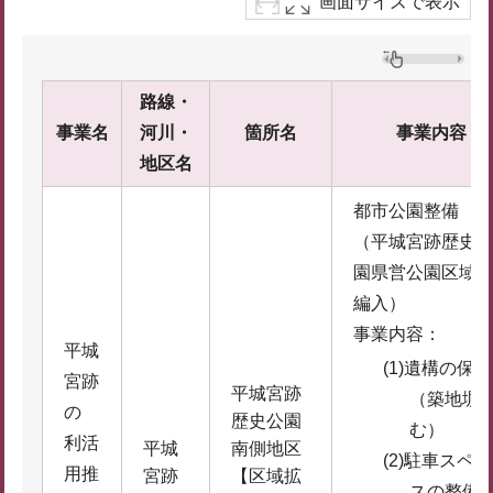
画面サイズで表示
路線・
事業名
河川・
箇所名
事業内容
地区名
都市公園整備
（平城宮跡歴史
園県営公園区域
編入）
事業内容：
平城
(1)遺構の保全
宮跡
平城宮跡
（築地塀
の
歴史公園
む）
利活
平城
南側地区
(2)駐車スペー
用推
宮跡
【区域拡
スの整備