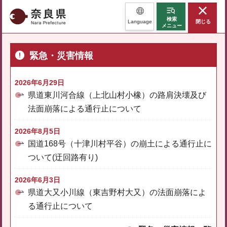
奈良県
検索
Language
閉じる
メニュー
緊急・災害情報
2026年6月29日
県道東川河合線（上北山村小橡）の路肩決壊及び
法面崩落による通行止について
2026年8月5日
国道168号（十津川村平谷）の崩土による通行止に
ついて(迂回路有り)
2026年6月3日
県道大又小川線（東吉野村大又）の法面崩落によ
る通行止について