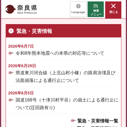
奈良県
検索
Language
閉じる
メニュー
緊急・災害情報
2026年8月7日
令和8年熊本地震への本県の対応等について
2026年6月29日
県道東川河合線（上北山村小橡）の路肩決壊及び
法面崩落による通行止について
2026年8月5日
国道168号（十津川村平谷）の崩土による通行止に
ついて(迂回路有り)
緊急・災害情報一覧