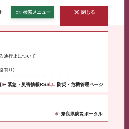
す
検索
メニュー
閉じる
る通行止について
路有り)
覧
緊急・災害情報RSS
防災・危機管理ページ
奈良県防災ポータル