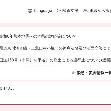
Language
閲覧支援
組織から探
令和8年熊本地震への本県の対応等について
県道東川河合線（上北山村小橡）の路肩決壊及び法面崩落によ
国道168号（十津川村平谷）の崩土による通行止について(迂回
緊急・災害情報一
ません。