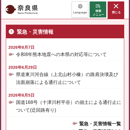
奈良県
検索
Language
閉じる
メニュー
緊急・災害情報
2026年8月7日
令和8年熊本地震への本県の対応等について
2026年6月29日
県道東川河合線（上北山村小橡）の路肩決壊及び
法面崩落による通行止について
2026年8月5日
国道168号（十津川村平谷）の崩土による通行止に
ついて(迂回路有り)
緊急・災害情報一覧