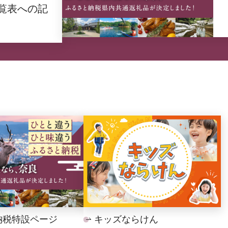
覧表への記
納税特設ページ
キッズならけん