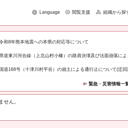
Language
閲覧支援
組織から探
令和8年熊本地震への本県の対応等について
県道東川河合線（上北山村小橡）の路肩決壊及び法面崩落によ
国道168号（十津川村平谷）の崩土による通行止について(迂回
緊急・災害情報一
ません。