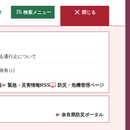
す
検索
メニュー
閉じる
る通行止について
路有り)
覧
緊急・災害情報RSS
防災・危機管理ページ
奈良県防災ポータル