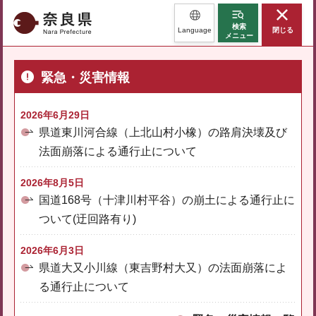
奈良県
検索
Language
閉じる
メニュー
緊急・災害情報
2026年6月29日
県道東川河合線（上北山村小橡）の路肩決壊及び
法面崩落による通行止について
2026年8月5日
国道168号（十津川村平谷）の崩土による通行止に
ついて(迂回路有り)
2026年6月3日
県道大又小川線（東吉野村大又）の法面崩落によ
る通行止について