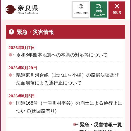
奈良県
検索
Language
閉じる
メニュー
緊急・災害情報
2026年8月7日
令和8年熊本地震への本県の対応等について
2026年6月29日
県道東川河合線（上北山村小橡）の路肩決壊及び
法面崩落による通行止について
2026年8月5日
国道168号（十津川村平谷）の崩土による通行止に
ついて(迂回路有り)
緊急・災害情報一覧