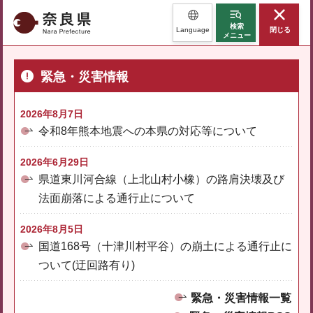
奈良県
検索
Language
閉じる
メニュー
緊急・災害情報
2026年8月7日
令和8年熊本地震への本県の対応等について
2026年6月29日
県道東川河合線（上北山村小橡）の路肩決壊及び
法面崩落による通行止について
2026年8月5日
国道168号（十津川村平谷）の崩土による通行止に
ついて(迂回路有り)
緊急・災害情報一覧