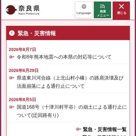
奈良県
検索
Language
閉じる
メニュー
緊急・災害情報
2026年8月7日
令和8年熊本地震への本県の対応等について
2026年6月29日
県道東川河合線（上北山村小橡）の路肩決壊及び
法面崩落による通行止について
2026年8月5日
国道168号（十津川村平谷）の崩土による通行止に
ついて(迂回路有り)
緊急・災害情報一覧