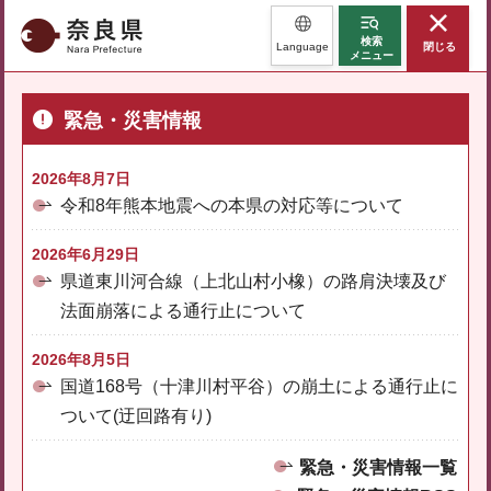
奈良県
検索
Language
閉じる
メニュー
緊急・災害情報
2026年8月7日
令和8年熊本地震への本県の対応等について
2026年6月29日
県道東川河合線（上北山村小橡）の路肩決壊及び
法面崩落による通行止について
2026年8月5日
国道168号（十津川村平谷）の崩土による通行止に
ついて(迂回路有り)
緊急・災害情報一覧