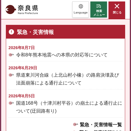
奈良県
検索
Language
閉じる
メニュー
緊急・災害情報
2026年8月7日
令和8年熊本地震への本県の対応等について
2026年6月29日
県道東川河合線（上北山村小橡）の路肩決壊及び
法面崩落による通行止について
2026年8月5日
国道168号（十津川村平谷）の崩土による通行止に
ついて(迂回路有り)
緊急・災害情報一覧