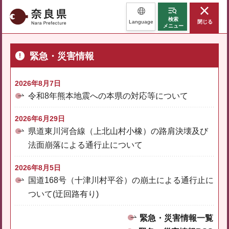
奈良県
検索
Language
閉じる
メニュー
緊急・災害情報
2026年8月7日
令和8年熊本地震への本県の対応等について
2026年6月29日
県道東川河合線（上北山村小橡）の路肩決壊及び
法面崩落による通行止について
2026年8月5日
国道168号（十津川村平谷）の崩土による通行止に
ついて(迂回路有り)
緊急・災害情報一覧