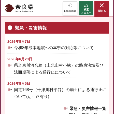
奈良県
検索
Language
閉じる
メニュー
緊急・災害情報
2026年8月7日
令和8年熊本地震への本県の対応等について
2026年6月29日
県道東川河合線（上北山村小橡）の路肩決壊及び
法面崩落による通行止について
2026年8月5日
国道168号（十津川村平谷）の崩土による通行止に
ついて(迂回路有り)
緊急・災害情報一覧