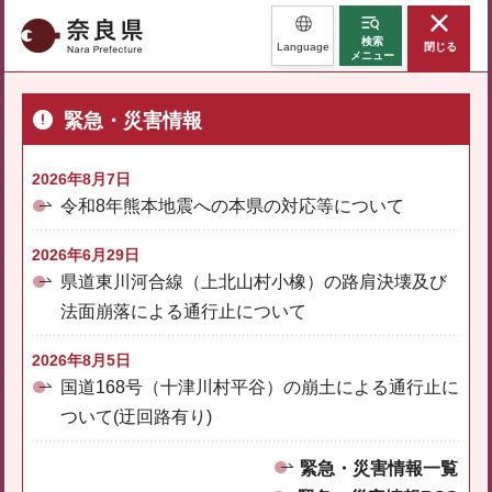
奈良県
検索
Language
閉じる
メニュー
緊急・災害情報
2026年8月7日
令和8年熊本地震への本県の対応等について
2026年6月29日
県道東川河合線（上北山村小橡）の路肩決壊及び
法面崩落による通行止について
2026年8月5日
国道168号（十津川村平谷）の崩土による通行止に
ついて(迂回路有り)
緊急・災害情報一覧