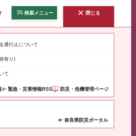
す
検索
メニュー
閉じる
る通行止について
路有り)
いて
覧
緊急・災害情報RSS
防災・危機管理ページ
奈良県防災ポータル