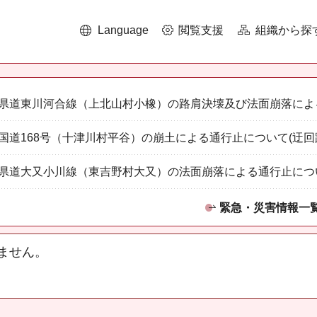
Language
閲覧支援
組織から探
県道東川河合線（上北山村小橡）の路肩決壊及び法面崩落によ
国道168号（十津川村平谷）の崩土による通行止について(迂回
県道大又小川線（東吉野村大又）の法面崩落による通行止につ
緊急・災害情報一
ません。