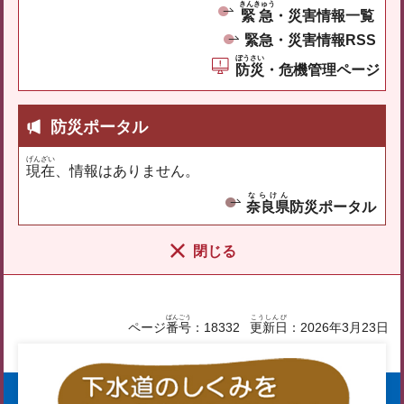
きんきゅう
緊急
・災害情報一覧
緊急・災害情報RSS
ぼうさい
防災
・危機管理ページ
防災ポータル
げんざい
現在
、情報はありません。
ならけん
奈良県
防災ポータル
閉じる
ばん
ごう
こうしんび
ページ
番
号
：18332
更新日
：2026年3月23日