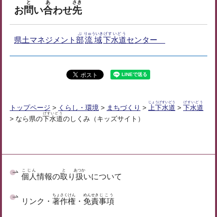
と
あ
さき
お
問
い
合
わせ
先
ぶ
りゅういき
げすいどう
県土マネジメント
部
流域
下水道
センター
じょうげすいどう
げすいどう
トップページ
>
くらし・環境
>
まちづくり
>
上下水道
>
下水道
げすいどう
> なら県の
下水道
のしくみ（キッズサイト）
こじん
と
あつか
個人
情報の
取
り
扱
いについて
ちょさくけん
めんせき
じこう
リンク・
著作権
・
免責
事項