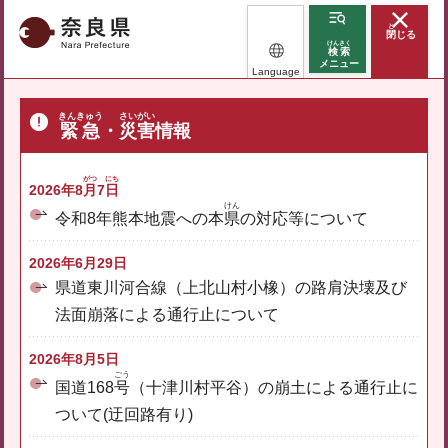
ならけん
と
閉
じる
奈良県
けんさく
検索
メニュー
Language
きんきゅう
さいがい
緊急
・
災害
情報
がつ
にち
2026年8
月
7
日
けん
令和8年熊本地震への本
県
の対応等について
2026年6月29日
県道東川河合線（上北山村小橡）の路肩決壊及び
法面崩落による通行止について
2026年8月5日
ごう
国道168
号
（十津川村平谷）の崩土による通行止に
ついて(迂回路有り)