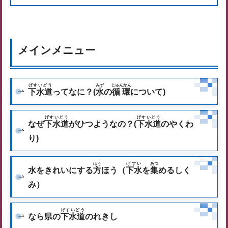
メインメニュー
げすいどう
みず
じゅんかん
下水道
ってなに？(
水
の
循環
について)
げすいどう
げすいどう
なぜ
下水道
がひつようなの？(
下水道
のやくわ
り)
ほう
げすい
あつ
水をきれいにする
方
ほう（
下水
を
集
めるしく
み）
げすいどう
なら県の
下水道
のれきし