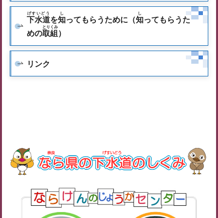
げすいどう
し
し
下水道
を
知
ってもらうために（
知
ってもらうた
とりくみ
めの
取組
）
リンク