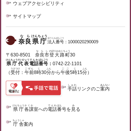
ウェブアクセシビリティ
サイトマップ
なら
けんちょう
ほうじん
ばん
ごう
奈良
県庁
法人
番
号
：
1000020290009
ならし
のぼりおおじちょう
〒630-8501
奈良市
登大路町
30
けんちょう
だいひょう
でんわ
ばん
ごう
県庁
代表
電話
番
号
：
0742-22-1101
うけつけ
ごぜん
じ
ふん
ごご
じ
ふん
（
受付
：
午前
8
時
30
分
から
午後
5
時
15
分
）
しゅわ
あんない
手話
リンクのご
案内
けんちょう
かくか
でんわ
ばん
み
県庁
各課
室への
電話
番
号を
見
る
ちょうしゃ
庁舎
案内