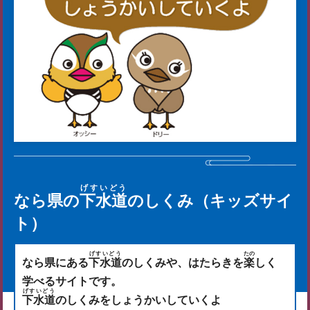
げすいどう
なら県の
下水道
のしくみ（キッズサイ
ト）
げすいどう
たの
なら県にある
下水道
のしくみや、はたらきを
楽
しく
学べるサイトです。
げすいどう
下水道
のしくみをしょうかいしていくよ