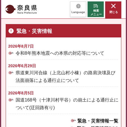
奈良県
検索
Language
閉じる
メニュー
緊急・災害情報
2026年8月7日
令和8年熊本地震への本県の対応等について
2026年6月29日
県道東川河合線（上北山村小橡）の路肩決壊及び
法面崩落による通行止について
2026年8月5日
国道168号（十津川村平谷）の崩土による通行止に
ついて(迂回路有り)
緊急・災害情報一覧