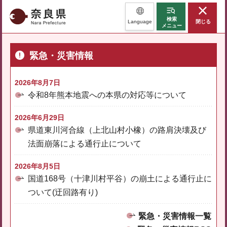
奈良県
検索
Language
閉じる
メニュー
緊急・災害情報
2026年8月7日
令和8年熊本地震への本県の対応等について
2026年6月29日
県道東川河合線（上北山村小橡）の路肩決壊及び
法面崩落による通行止について
2026年8月5日
国道168号（十津川村平谷）の崩土による通行止に
ついて(迂回路有り)
緊急・災害情報一覧