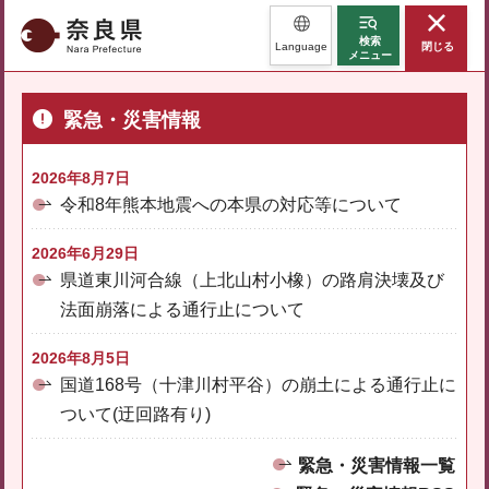
奈良県
検索
Language
閉じる
メニュー
緊急・災害情報
2026年8月7日
令和8年熊本地震への本県の対応等について
2026年6月29日
県道東川河合線（上北山村小橡）の路肩決壊及び
法面崩落による通行止について
2026年8月5日
国道168号（十津川村平谷）の崩土による通行止に
ついて(迂回路有り)
緊急・災害情報一覧