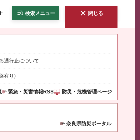
す
検索
メニュー
閉じる
る通行止について
路有り)
覧
緊急・災害情報RSS
防災・危機管理ページ
奈良県防災ポータル