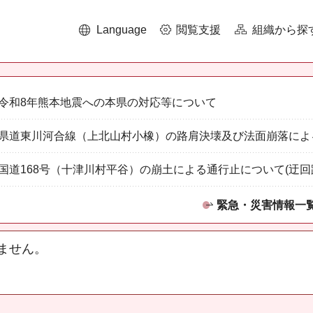
Language
閲覧支援
組織から探
令和8年熊本地震への本県の対応等について
県道東川河合線（上北山村小橡）の路肩決壊及び法面崩落によ
国道168号（十津川村平谷）の崩土による通行止について(迂回
緊急・災害情報一
ません。