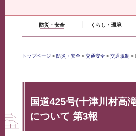
防災・安全
くらし・環境
トップページ
>
防災・安全
>
交通安全
>
交通規制
>
国道425号(十津川村高
について 第3報