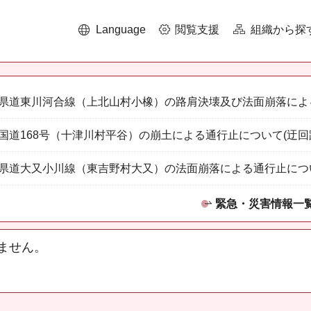
Language
閲覧支援
組織から探
県道東川河合線（上北山村小橡）の路肩決壊及び法面崩落によ
国道168号（十津川村平谷）の崩土による通行止について(迂回
県道大又小川線（東吉野村大又）の法面崩落による通行止につ
緊急・災害情報一
ません。