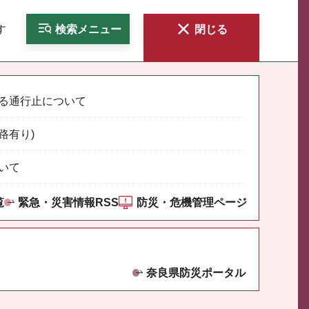
す
検索
メニュー
閉じる
る通行止について
路有り)
いて
覧
緊急・災害情報RSS
防災・危機管理ページ
奈良県防災ポータル