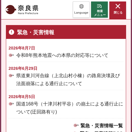
奈良県
検索
Language
閉じる
メニュー
緊急・災害情報
2026年8月7日
令和8年熊本地震への本県の対応等について
2026年6月29日
県道東川河合線（上北山村小橡）の路肩決壊及び
法面崩落による通行止について
2026年8月5日
国道168号（十津川村平谷）の崩土による通行止に
ついて(迂回路有り)
緊急・災害情報一覧