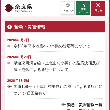
奈良県
検索
Language
閉じる
メニュー
緊急・災害情報
2026年8月7日
令和8年熊本地震への本県の対応等について
2026年6月29日
県道東川河合線（上北山村小橡）の路肩決壊及び
法面崩落による通行止について
2026年8月5日
国道168号（十津川村平谷）の崩土による通行止に
ついて(迂回路有り)
緊急・災害情報一覧