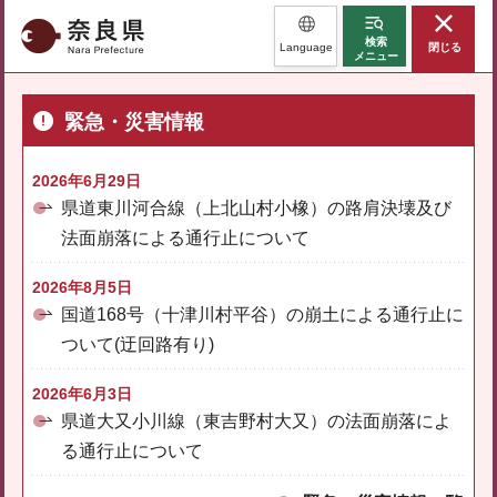
奈良県
検索
Language
閉じる
メニュー
緊急・災害情報
2026年6月29日
県道東川河合線（上北山村小橡）の路肩決壊及び
法面崩落による通行止について
2026年8月5日
国道168号（十津川村平谷）の崩土による通行止に
ついて(迂回路有り)
2026年6月3日
県道大又小川線（東吉野村大又）の法面崩落によ
る通行止について