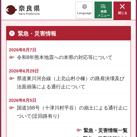
奈良県
検索
Language
閉じる
メニュー
緊急・災害情報
2026年8月7日
令和8年熊本地震への本県の対応等について
2026年6月29日
県道東川河合線（上北山村小橡）の路肩決壊及び
法面崩落による通行止について
2026年8月5日
国道168号（十津川村平谷）の崩土による通行止に
ついて(迂回路有り)
緊急・災害情報一覧