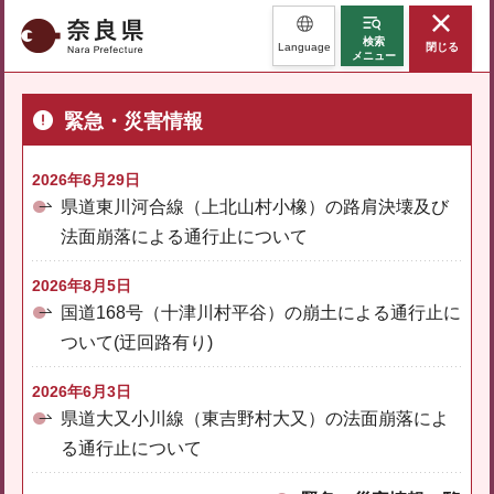
奈良県
検索
Language
閉じる
メニュー
緊急・災害情報
2026年6月29日
県道東川河合線（上北山村小橡）の路肩決壊及び
法面崩落による通行止について
2026年8月5日
国道168号（十津川村平谷）の崩土による通行止に
ついて(迂回路有り)
2026年6月3日
県道大又小川線（東吉野村大又）の法面崩落によ
る通行止について