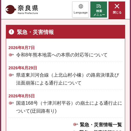
奈良県
検索
Language
閉じる
メニュー
緊急・災害情報
2026年8月7日
令和8年熊本地震への本県の対応等について
2026年6月29日
県道東川河合線（上北山村小橡）の路肩決壊及び
法面崩落による通行止について
2026年8月5日
国道168号（十津川村平谷）の崩土による通行止に
ついて(迂回路有り)
緊急・災害情報一覧