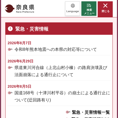
奈良県
検索
Language
閉じる
メニュー
緊急・災害情報
2026年8月7日
令和8年熊本地震への本県の対応等について
2026年6月29日
県道東川河合線（上北山村小橡）の路肩決壊及び
法面崩落による通行止について
2026年8月5日
国道168号（十津川村平谷）の崩土による通行止に
ついて(迂回路有り)
緊急・災害情報一覧